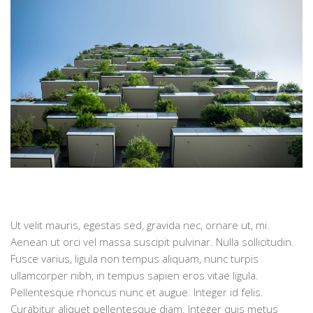
Ut velit mauris, egestas sed, gravida nec, ornare ut, mi.
Aenean ut orci vel massa suscipit pulvinar. Nulla sollicitudin.
Fusce varius, ligula non tempus aliquam, nunc turpis
ullamcorper nibh, in tempus sapien eros vitae ligula.
Pellentesque rhoncus nunc et augue. Integer id felis.
Curabitur aliquet pellentesque diam. Integer quis metus