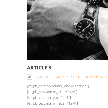
ARTICLE 5
20/02/2017
UNCATEGORIZED
NO COMMENTS
[et_pb_section admin_label=”section”]
[et_pb_row admin_label=”row”]
[et_pb_column type=”4_4″]
[et_pb_text admin_label=”Text”]