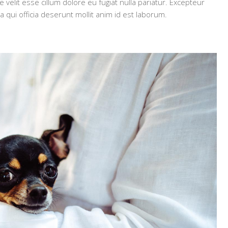
e velit esse cillum dolore eu fugiat nulla pariatur. Excepteur
a qui officia deserunt mollit anim id est laborum.