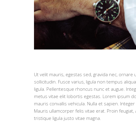
Ut velit mauris, egestas sed, gravida nec, ornare u
sollicitudin. Fusce varius, ligula non tempus aliq
ligula. Pellentesque rhoncus nunc et augue. Intege
metus vitae elit lobortis egestas. Lorem ipsum dol
mauris convallis vehicula. Nulla et sapien. Integer
Mauris ullamcorper felis vitae erat. Proin feugia
tristique ligula justo vitae magna.