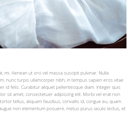
t, mi. Aenean ut orci vel massa suscipit pulvinar. Nulla
uam, nunc turpis ullamcorper nibh, in tempus sapien eros vitae
r id felis. Curabitur aliquet pellentesque diam. Integer quis
or sit amet, consectetuer adipiscing elit. Morbi vel erat non
 tortor tellus, aliquam faucibus, convallis id, congue eu, quam.
t, augue non elementum posuere, metus purus iaculis lectus, et