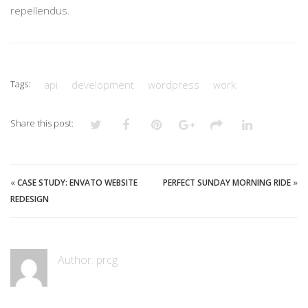
repellendus.
Tags:
api
development
wordpress
work
Share this post:
«
CASE STUDY: ENVATO WEBSITE
PERFECT SUNDAY MORNING RIDE
»
REDESIGN
Author:
prcg