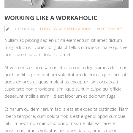
WORKING LIKE A WORKAHOLIC
01/03/2014
BUSINESS
,
WEB APPLICATIONS
NO COMMENTS
Nullam adipiscing sapien ut mi elementum sit amet dictum
magna luctus. Donec id ligula ut tellus ultricies ornare quis vel
nunc lorem ipsum dolor sit amet.
At vero eos et accusamus et iusto odio dignissimos ducimus
qui blanditiis praesentium voluptatum deleniti atque corrupti
quos dolores et quas molestias excepturi sint occaecati
cupiditate non provident, similique sunt in culpa qui officia
deserunt mollitia animi, id est laborum et dolorum fuga.
Et harum quidem rerum facilis est et expedita distinctio. Nam
libero tempore, cum soluta nobis est eligendi optio cumque
nihil impedit quo minus id quod maxime placeat facere
possimus, omnis voluptas assumenda est, omnis dolor